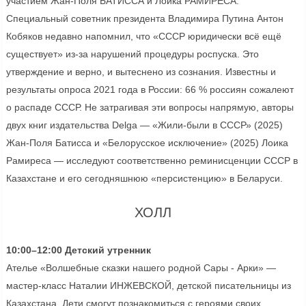
участием Жан-Поля БАТИССА и Лоика РАМИРЕСА.
Специальный советник президента Владимира Путина Антон
Кобяков недавно напомнил, что «СССР юридически всё ещё
существует» из-за нарушений процедуры роспуска. Это
утверждение и верно, и вытеснено из сознания. Известны и
результаты опроса 2021 года в России: 66 % россиян сожалеют
о распаде СССР. Не затрагивая эти вопросы напрямую, авторы
двух книг издательства Delga — «Жили-были в СССР» (2025)
Жан-Поля Батисса и «Белорусское исключение» (2025) Лоика
Рамиреса — исследуют соответственно реминисценции СССР в
Казахстане и его сегодняшнюю «персистенцию» в Беларуси.
ХОЛЛ
10:00–12:00 Детский утренник
Ателье «Волшебные сказки нашего родной Сары - Арки» —
мастер-класс Наталии ИНЖЕВСКОЙ, детской писательницы из
Казахстана. Дети смогут познакомиться с героями своих