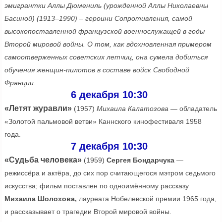
эмигрантки Аллы Дюмениль (урожденной Аллы Николаевны
Басиной) (1913–1990) – героини Сопротивления, самой
высокопоставленной французской военнослужащей в годы
Второй мировой войны.
О том, как вдохновленная примером
самоотверженных советских летчиц, она сумела добиться
обучения женщин-пилотов в составе войск Свободной
Франции.
6 декабря 10:30
«Летят журавли»
(1957)
Михаила Калатозова
— обладатель
«Золотой пальмовой ветви» Каннского кинофестиваля 1958
года.
7 декабря 10:30
«Судьба человека»
(1959)
Сергея Бондарчука
—
режиссёра и актёра, до сих пор считающегося мэтром седьмого
искусства; фильм поставлен по одноимённому рассказу
Михаила Шолохова,
лауреата Нобелевской премии 1965 года,
и рассказывает о трагедии Второй мировой войны.