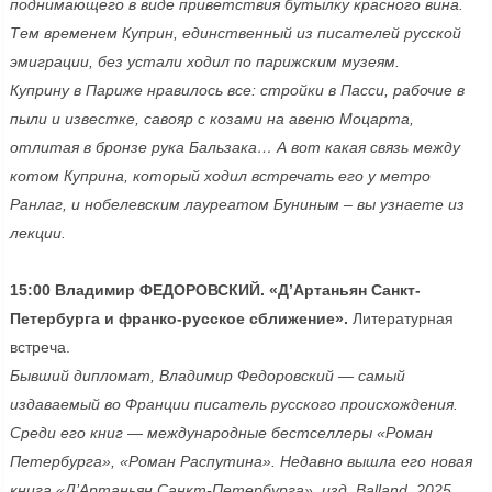
поднимающего в виде приветствия бутылку красного вина.
Тем временем Куприн, единственный из писателей русской
эмиграции, без устали ходил по парижским музеям.
Куприну в Париже нравилось все: стройки в Пасси, рабочие в
пыли и известке, савояр с козами на авеню Моцарта,
отлитая в бронзе рука Бальзака… А вот какая связь между
котом Куприна, который ходил встречать его у метро
Ранлаг, и нобелевским лауреатом Буниным – вы узнаете из
лекции.
15:00 Владимир ФЕДОРОВСКИЙ.
«Д’Артаньян Санкт-
Петербурга и франко-русское сближение».
Литературная
встреча.
Бывший дипломат, Владимир Федоровский — самый
издаваемый во Франции писатель русского происхождения.
Среди его книг — международные бестселлеры «Роман
Петербурга», «Роман Распутина». Недавно вышла его новая
книга «Д’Артаньян Санкт-Петербурга», изд. Balland, 2025.