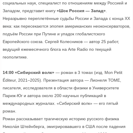
социальных наук, специалист по отношениям между Россией и
Западом, представит книгу
«Шок Россия — Запад»
.
Неразрывно переплетённые судьбы России и Запада с конца XX
века: как пересекаются эпопея американских неоконсерваторов,
подъём России при Путине и упадок глобалистского
Европейского союза. Сергей Колесников — автор 25 работ,
ведущий ежемесячного блога на Arte Radio по текущей
геополитике.
14:00 «Сибирский волк»
— роман в 3 томах (изд. Mon Petit
Éditeur, 2021–2025). Презентация автора — Лионеля ТОМЕ,
писателя, исследователя в области физики в Университете
Париж-Юг и автора около 200 научных публикаций в
международных журналах. «Сибирский волк» — его пятый
роман.
Роман рассказывает трагическую историю русского физика
Никола́я Штейнберга, эмигрировавшего в США после падения