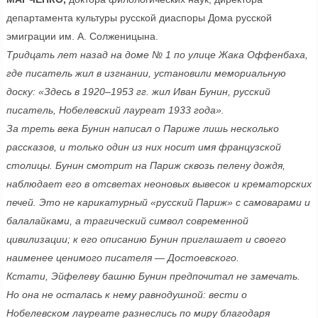
департамента культуры русской диаспоры Дома русской
эмиграции им. А. Солженицына.
Тридцать лет назад на доме № 1 по улице Жака Оффенбаха,
где писатель жил в изгнании, установили мемориальную
доску: «Здесь в 1920–1953 гг. жил Иван Бунин, русский
писатель, Нобелевский лауреат 1933 года».
За треть века Бунин написал о Париже лишь несколько
рассказов, и только один из них носит имя французской
столицы. Бунин смотрит на Париж сквозь пелену дождя,
наблюдает его в отсветах неоновых вывесок и крематорских
печей. Это не карикатурный «русский Париж» с самоварами и
балалайками, а трагический символ современной
цивилизации; к его описанию Бунин приглашает и своего
наименее ценимого писателя — Достоевского.
Кстати, Эйфелеву башню Бунин предпочитал не замечать.
Но она не осталась к нему равнодушной: вести о
Нобелевском лауреате разнеслись по миру благодаря