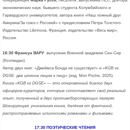
Конференция
Марка Руссе,
писателя, выпускника HEC, доктора
экономических наук, бывшего студента Колумбийского и
Гарвардского университетов, автора книги «Наш ложный друг
Америка/За союз с Россией» с предисловием Петра Толстого.
Издательство Librinova, Франция, издательство «Весь мир»,
Россия.
16:30 Франсуа ВАРУ
: выпускник Военной академии Сен-Сир
(Коэткидан).
Автор двух книг: «Джеймса Бонда не существует» и «KGB vs
DGSE: два шпиона лицом к лицу» (изд. Mon Poche, 2025).
Книга «KGB vs DGSE» — это откровенный диалог двух
офицеров-кураторов, которые сопоставляют свой реальный
опыт, полученный в двух противоборствующих лагерях.
Шокирующая, уникальная книга, далёкая от фантазий,
распространяемых шпионскими романами и фильмами.
17:30 ПОЭТИЧЕСКИЕ ЧТЕНИЯ