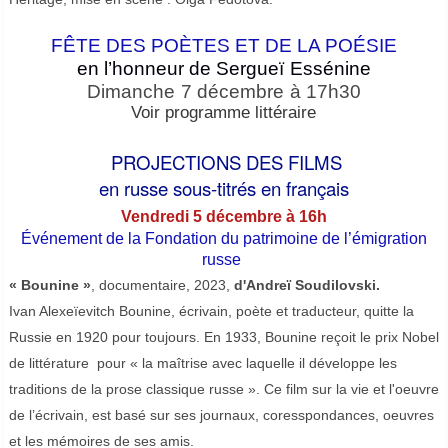
FÊTE DES PO
È
TES ET DE LA PO
ÉSIE
en l
’
honneur
d
e Sergueï
Essénine
Dimanche
7 décembre
à 17
h30
Voir programme littéraire
PROJECTIONS DES FILMS
en russe sous-titrés en français
Vendredi 5 décembre à 16h
Événement de la Fondation du patrimoine de l’émigration
russe
« Bounine »
, documentaire, 2023,
d'Andreï Soudilovski.
Ivan Alexeïevitch Bounine, écrivain, poète et traducteur, quitte la
Russie en 1920 pour toujours. En 1933, Bounine reçoit le prix Nobel
de littérature pour « la maîtrise avec laquelle il développe les
traditions de la prose classique russe ». Ce film sur la vie et l'oeuvre
de l’écrivain, est basé sur ses journaux, coresspondances, oeuvres
et les mémoires de ses amis.