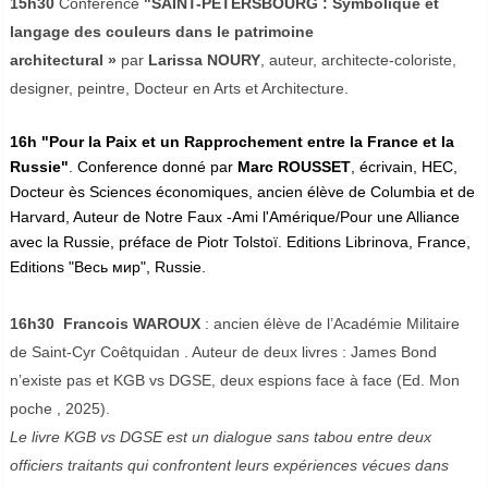
15h30
Conference
"SAINT-PETERSBОURG : Symbolique et
langage des couleurs dans le patrimoine
architectural »
par
Larissa NOURY
, auteur, architecte-coloriste,
designer, peintre, Docteur en Arts et Architecture.
16h "Pour la Paix et un Rapprochement entre la France et la
Russie"
. Conference donné par
Marc ROUSSET
, écrivain, HEC,
Docteur ès Sciences économiques, ancien élève de Columbia et de
Harvard, Auteur de Notre Faux -Ami l'Amérique/Pour une Alliance
avec la Russie, préface de Piotr Tolstoï. Editions Librinova, France,
Editions "Весь мир", Russie.
16h30 Francois WAROUX
: ancien élève de l’Académie Militaire
de Saint-Cyr Coêtquidan . Auteur de deux livres : James Bond
n’existe pas et KGB vs DGSE, deux espions face à face (Ed. Mon
poche , 2025).
Le livre KGB vs DGSE est un dialogue sans tabou entre deux
officiers traitants qui confrontent leurs expériences vécues dans