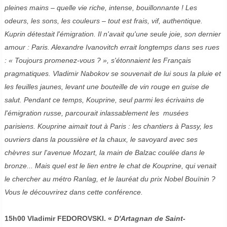
pleines mains – quelle vie riche, intense, bouillonnante ! Les
odeurs, les sons, les couleurs – tout est frais, vif, authentique.
Kuprin détestait l'émigration. Il n'avait qu'une seule joie, son dernier
amour : Paris. Alexandre Ivanovitch errait longtemps dans ses rues
: « Toujours promenez-vous ? », s'étonnaient les Français
pragmatiques. Vladimir Nabokov se souvenait de lui sous la pluie et
les feuilles jaunes, levant une bouteille de vin rouge en guise de
salut.
Pendant ce temps, Kouprine, seul parmi les écrivains de
l'émigration russe, parcourait inlassablement les musées
parisiens.
Kouprine aimait tout à Paris : les chantiers à Passy, les
ouvriers dans la poussière et la chaux, le savoyard avec ses
chèvres sur l'avenue Mozart, la main de Balzac coulée dans le
bronze... Mais quel est le lien entre le chat de Kouprine, qui venait
le chercher au métro Ranlag, et le lauréat du prix Nobel Bouïnin ?
Vous le découvrirez dans cette conférence.
15h00 Vladimir FEDOROVSKI.
«
D'Artagnan de Saint-