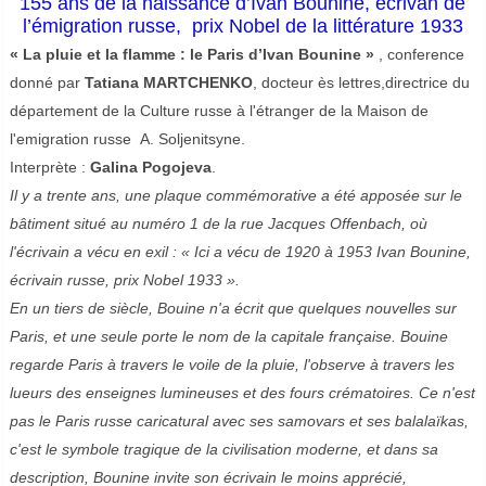
155 ans de la naissance d’Ivan Bounine,
écrivan de
l’émigration russe, prix Nobel de la littérature 1933
« La pluie et la flamme : le Paris d’Ivan Bounine »
, conference
donné par
Tatiana MARTCHENKO
, docteur ès lettres,directrice du
département de la Culture russe à l'étranger de la Maison de
l'emigration russe A. Soljenitsyne.
Interprète :
Galina Pogojeva
.
Il y a trente ans, une plaque commémorative a été apposée sur le
bâtiment situé au numéro 1 de la rue Jacques Offenbach, où
l'écrivain a vécu en exil : « Ici a vécu de 1920 à 1953 Ivan Bounine,
écrivain russe, prix Nobel 1933 ».
En un tiers de siècle, Bouine n'a écrit que quelques nouvelles sur
Paris, et une seule porte le nom de la capitale française. Bouine
regarde Paris à travers le voile de la pluie, l'observe à travers les
lueurs des enseignes lumineuses et des fours crématoires. Ce n'est
pas le Paris russe caricatural avec ses samovars et ses balalaïkas,
c'est le symbole tragique de la civilisation moderne, et dans sa
description, Bounine invite son écrivain le moins apprécié,