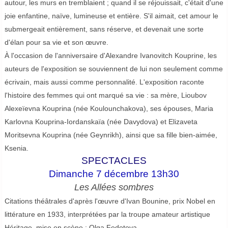
autour, les murs en tremblaient ; quand il se réjouissait, c'était d'une
joie enfantine, naïve, lumineuse et entière. S'il aimait, cet amour le
submergeait entièrement, sans réserve, et devenait une sorte
d'élan pour sa vie et son œuvre.
À l'occasion de l'anniversaire d'Alexandre Ivanovitch Kouprine, les
auteurs de l'exposition se souviennent de lui non seulement comme
écrivain, mais aussi comme personnalité. L'exposition raconte
l'histoire des femmes qui ont marqué sa vie : sa mère, Lioubov
Alexeïevna Kouprina (née Koulounchakova), ses épouses, Maria
Karlovna Kouprina-Iordanskaïa (née Davydova) et Elizaveta
Moritsevna Kouprina (née Geynrikh), ainsi que sa fille bien-aimée,
Ksenia.
SPECTACLES
Dimanche 7 décembre 13h30
Les Allées sombres
Citations théâtrales d'après l'œuvre d'Ivan Bounine, prix Nobel en
littérature en 1933, interprétées par la troupe amateur artistique
Héritage, mise en scène : Olga Fedotova.