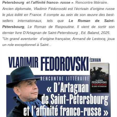
Petersbourg et l
’
affinité franco- russe »
. Rencontre littéraire.
Ancien diplomate,
Vladimir F
édorovski est l’écrivain d
’
origine russe
le plus é
dit
é en France. Il compte au sein de son œuvre des best-
sellers internationaux, tels que
Le Roman de Saint-
Pétersbourg
,
Le Roman de Raspoutine.
Il vient de sortir son
dernier livre
D
’
Artagnan de Saint-Petersbourg , Ed. Baland, 2025.
"Un grand aventurier d'origine française, Armand de Lestocq, joua
un role exceptionnel à Saint...