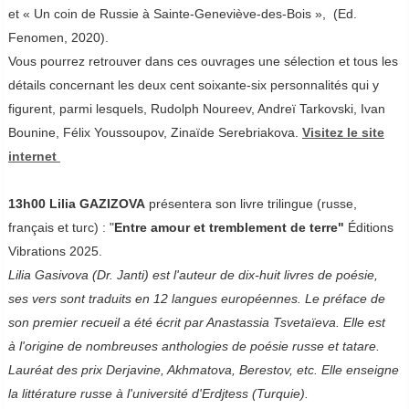
et « Un coin de Russie à Sainte-Geneviève-des-Bois », (Ed.
Fenomen, 2020).
Vous pourrez retrouver dans ces ouvrages une sélection et tous les
détails concernant les deux cent soixante-six personnalités qui y
figurent, parmi lesquels, Rudolph Noureev, Andreï Tarkovski, Ivan
Bounine, Félix Youssoupov, Zinaïde Serebriakova.
Visitez le site
internet
13h00
Lilia GAZIZOVA
présentera son livre trilingue (russe,
français et turc) : "
Entre amour et tremblement de terre"
Éditions
Vibrations 2025.
Lilia Gasivova (Dr. Janti) est l'auteur de dix-huit livres de poésie,
ses vers sont traduits en 12 langues européennes. Le préface de
son premier recueil a été écrit par Anastassia Tsvetaïeva. Elle est
à
l'origine de nombreuses anthologies de poésie russe et tatare.
Lauréat des prix Derjavine, Akhmatova, Berestov, etc. Elle enseigne
la littérature russe à l'université d'Erdjtess (Turquie).