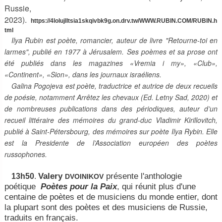
Russie,
2023).
https://4lolujlltsia1skqivbk9g.on.drv.tw/WWW.RUBIN.COM/RUBIN.h
tml
Ilya Rubin est poète, romancier, auteur de livre "Retourne-toi en
larmes", publié en 1977 à Jérusalem. Ses poèmes et sa prose ont
été publiés dans les magazines «Vremia i my», «Club»,
«Continent», «Sion», dans les journaux israéliens.
Galina Pogojeva est poète, traductrice et autrice de deux recueils
de poésie, notamment Arrêtez les chevaux (Ed. Letny Sad, 2020) et
de nombreuses publications dans des périodiques, auteur d’un
recueil littéraire des mémoires du grand-duc Vladimir Kirillovitch,
publié à Saint-Pétersbourg, des mémoires sur poète Ilya Rybin. Elle
est la Presidente de l’Association européen des poètes
russophones.
Valery
présente l'anthologie
13h50
.
DVOINIKOV
poétique
Poètes pour la Paix
, qui réunit plus d'une
centaine de poètes et de musiciens du monde entier, dont
la plupart sont des poètes et des musiciens de Russie,
traduits en français.