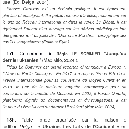
titre (Ed. Delga, 2024).
Fabrice Garniron est un écrivain politique. Il est également
pianiste et enseignant. Il a publié nombre d’articles, notamment sur
le site de Réseau International et dans la revue Le Débat. Il est
également l’auteur d’un ouvrage sur les dérives médiatiques lors
des guerres en Yougoslavie : "Quand Le Monde... : décryptage des
conflits yougoslaves" (Editions Elya ).
Conference de
"Jusqu'au
Régis LE SOMMIER
17h.
dernier ukranien"
(Max Milo, 2024 ).
Régis Le Sommier est grand reporter, chroniqueur à Europe 1,
CNews et Radio Classique. En 2017, il a reçu le Grand Prix de la
Presse Internationale pour sa couverture du Moyen Orient et en
2018, le prix de la meilleure enquête journalistique pour sa
couverture de la bataille de Mossoul. En 2022, il Fonde Omerta,
plateforme digitale de documentaires et d’investigations. Il est
l'auteur du livre "Jusqu'au dernier Ukrainien" (Max Milo, 2024)
18h.
Table ronde organisée par la maison d
‘edition
Delga
« Ukraine. Les torts de l'Occident »
en