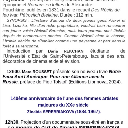
éponyme et
Romans en lettres
de Alexandre
Pouchkine, publiés en 1831 dans le recueil
Des Récits de
feu Ivan Pétrovitch Bielkine
.
Durée : 112 min.
SYNOPSIS : L'histoire d'amour de deux jeunes gens, Alexeï et
Lisa. Lizonka, fille d’un riche propriétaire, voudrait bien rencontrer
son jeune voisin Alekseï Berestov, mais leurs parents sont fâchés
depuis de nombreuses années. Comme Alekseï aime la chasse,
Lizonka décide de s’habiller comme une paysanne et part dans la
forêt à sa rencontre.
Introduction par
, étudiante de
Daria REKCHAN
l’Université d’Etat de Saint-Petersbourg, faculté des arts,
décoratrice de cinema et de télévision.
12h00.
présente son nouveau livre
Notre
Marc ROUSSET
Faux Ami l’Amérique. Pour une Alliance avec la
Russie
,
préface de Piotr Tolstoï. (Editions Librinova, 2024).
140ème anniversaire
de l'une des femmes artistes
majeures du XXe siècle
884-1967).
Zinaïda SEREBRIAKOVA (1
12h30
.
Projection d'un documentaire sous-titré
en français
Le monde de l'art de Zinaïda SEREBRIAKOVA