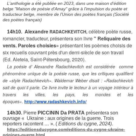
L'anthologie a été publiée en 2023, dans une maison d'édition
belge "Maison de poésie d'Amay" grâce à l'impulsion du poète et
traducteur belge, membre de l'Union des poètes français (Société
des poètes français)
Alexandre
célèbre poète russe,
RADACHKEVITCH,
14h10.
romancier, traducteur, présentera son livre
" Reliquaire des
vents. Paroles choisies»
présentant les poèmes choisis de
six recueils couvrant près d'un demi-siècle de son travail
(Ed. Aleteia, Saint-Pétersbourg, 2020).
La poésie d’ Alexandre Radachkevitch est considérée comme
phénomène unique de la poésie russe, que les critiques qualifient
de «style Radachkevich». Waldemar Weber disait : «Radachkevich
sait de quoi il parle. Ce livre invite le lecteur à un voyage intérieur à
travers les villes, les pays, les mondes et les
époques».
http://www.radashkevich.info/
14h30.
Pierre
PICCININ Da PRATA
présentera son
ouvrage « Ukraine : aux origines de la guerre. Trois
reporters racontent … ». (
Editions du cygne, 2024).
https://editionsducygne.com/editions-du-cygne-ukraine-
origines-guerre.html