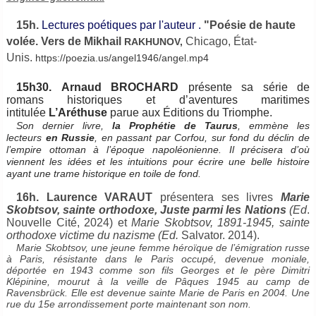
15h.
Lectures poétiques par l'auteur .
"Poésie de haute
volée. Vers de Mikhail
Chicago, État-
RAKHUNOV,
Unis.
https://poezia.us/angel1946/angel.mp4
15h30. Arnaud BROCHARD
présente sa série de
romans historiques et d’aventures maritimes
intitulée
L’Aréthuse
parue aux Éditions du Triomphe.
Son dernier livre,
la Prophétie de Taurus
, emmène les
lecteurs
en Russie
, en passant par Corfou, sur fond du déclin de
l’empire ottoman à l’époque napoléonienne. Il précisera d’où
viennent les idées et les intuitions pour écrire une belle histoire
ayant une trame historique en toile de fond.
16h. Laurence VARAUT
présentera ses livres
Marie
Skobtsov, sainte orthodoxe, Juste parmi les Nations
(Ed
.
Nouvelle Cité, 2024) et
Marie Skobtsov, 1891-1945, sainte
orthodoxe victime du nazisme (Ed.
Salvator. 2014).
Marie Skobtsov, une jeune femme héroïque de l’émigration russe
à Paris, résistante dans le Paris occupé, devenue moniale,
déportée en 1943 comme son fils Georges et le père Dimitri
Klépinine, mourut à la veille de Pâques 1945 au camp de
Ravensbrück. Elle est devenue sainte Marie de Paris en 2004. Une
rue du 15e arrondissement porte maintenant son nom.