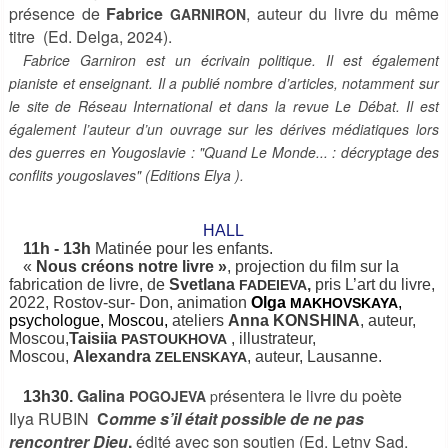
présence de
Fabrice
, auteur du livre du même
GARNIRON
titre (Ed. Delga, 2024).
Fabrice Garniron est un écrivain politique. Il est également
pianiste et enseignant. Il a publié nombre d’articles, notamment sur
le site de Réseau International et dans la revue Le Débat. Il est
également l’auteur d’un ouvrage sur les dérives médiatiques lors
des guerres en Yougoslavie : "Quand Le Monde... : décryptage des
conflits yougoslaves" (Editions Elya ).
HALL
11h - 13h
Matinée pour les enfants.
«
Nous créons notre livre
»
, projection du film sur la
fabrication de livre, de
Svetlana
,
pris L’art du livre,
FADEIEVA
2022, Rostov-sur- Don, animation
Olga
,
MAKHOVSKAYA
psychologue, Moscou,
ateliers
Anna KONSHINA
, auteur,
Moscou,
Taisiia
, illustrateur,
PASTOUKHOVA
Moscou,
Alexandra
, auteur, Lausanne.
ZELENSKAYA
Galina
résentera le livre du poète
POGOJEVA
p
13h30.
Ilya
RUBIN
C
omme s’il était possible de ne pas
rencontrer Dieu
,
édité avec son soutien (Ed. Letny Sad,